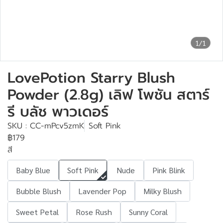
1/1
LovePotion Starry Blush
Powder (2.8g) เลิฟ โพชัน สตาร์
รี บลัช พาวเดอร์
SKU : CC-mPcv5zmK
Soft Pink
฿179
สี
Baby Blue
Soft Pink
Nude
Pink Blink
Bubble Blush
Lavender Pop
Milky Blush
Sweet Petal
Rose Rush
Sunny Coral