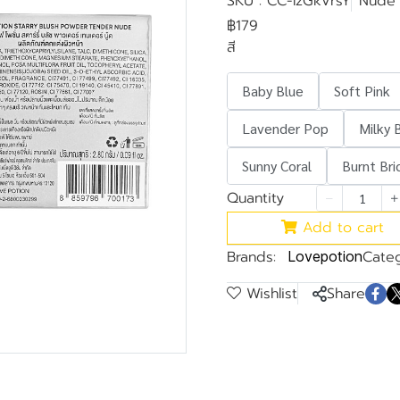
SKU : CC-lzGkVrsY
Nude
฿179
สี
Baby Blue
Soft Pink
Lavender Pop
Milky 
Sunny Coral
Burnt Bri
Quantity
Add to cart
Brands:
Categ
Lovepotion
Wishlist
Share