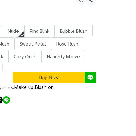
Share
Nude
Pink Blink
Bubble Blush
Blush
Sweet Petal
Rose Rush
ck
Cozy Crush
Naughty Mauve
Buy Now
ories:
Make up
,
Blush on