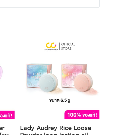
er
Lady Audrey Rice Loose
 ไพร
Powder long-lasting oil