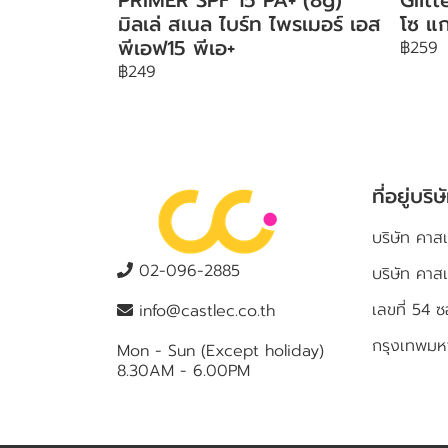
มิลเล่ สเนล ไบร์ท ไพรเมอร์ เอส
โซ แก
พีเอฟ15 พีเอ+
฿259
฿249
ที่อยู่บริษ
บริษัท คาสเ
02-096-2885
บริษัท คาส
เลขที่ 5
info@castlec.co.th
กรุงเทพม
Mon - Sun (Except holiday)
8.30AM - 6.00PM