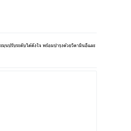
ุนปรับระดับได้ดังใจ พร้อมบํารุงด้วยวิตามินอีและ