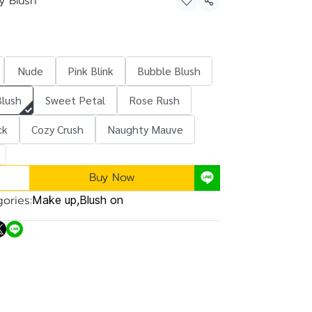
y Blush
Share
Nude
Pink Blink
Bubble Blush
Blush
Sweet Petal
Rose Rush
ck
Cozy Crush
Naughty Mauve
Buy Now
ories:
Make up
,
Blush on