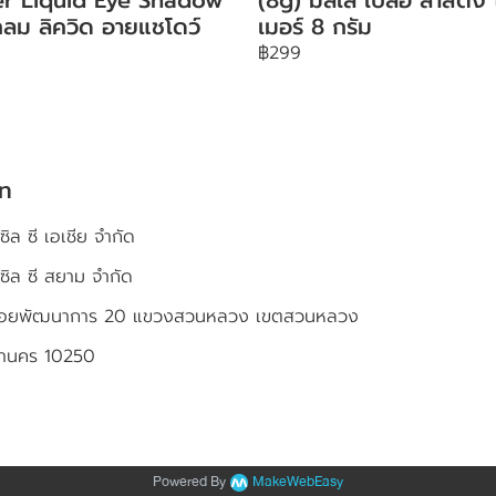
ลม ลิควิด อายแชโดว์
เมอร์ 8 กรัม
฿299
ัท
ซิล ซี เอเชีย จำกัด
เซิล ซี สยาม จำกัด
4 ซอยพัฒนาการ 20 แขวงสวนหลวง เขตสวนหลวง
หานคร 10250
Powered By
MakeWebEasy