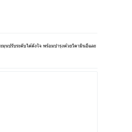
ุนปรับระดับได้ดังใจ พร้อมบํารุงด้วยวิตามินอีและ