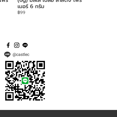
เมอร์ 6 กรัม
฿99
@castlec