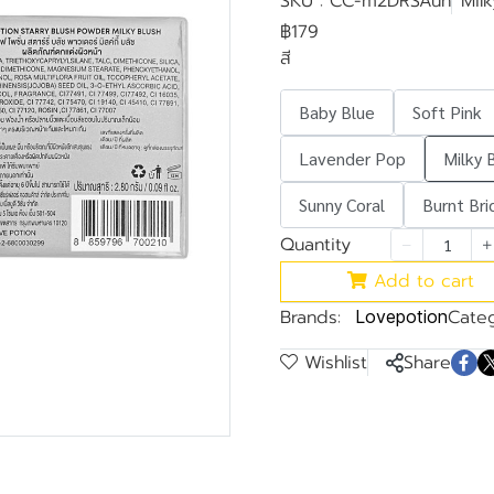
SKU : CC-m2DRSAuh
Milk
฿179
สี
Baby Blue
Soft Pink
Lavender Pop
Milky 
Sunny Coral
Burnt Bri
Quantity
Add to cart
Brands:
Categ
Lovepotion
Wishlist
Share