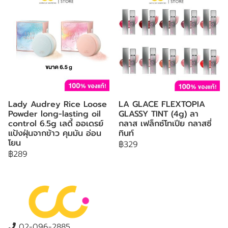
Lady Audrey Rice Loose
LA GLACE FLEXTOPIA
Powder long-lasting oil
GLASSY TINT (4g) ลา
control 6.5g เลดี้ ออเดรย์
กลาส เฟล็กซ์โทเปีย กลาสซี่
แป้งฝุ่นจากข้าว คุมมัน อ่อน
ทินท์
โยน
฿329
฿289
02-096-2885