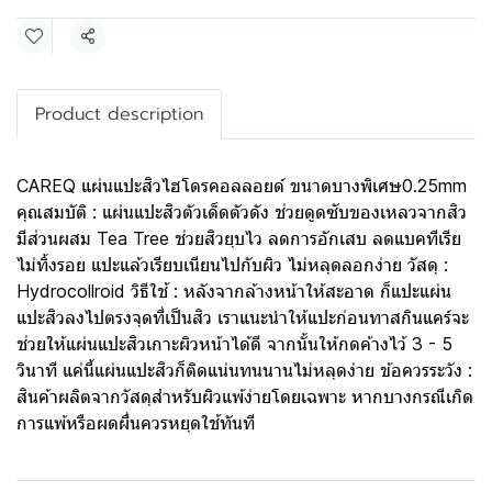
Share
Product description
CAREQ แผ่นแปะสิวไฮโดรคอลลอยด์ ขนาดบางพิเศษ0.25mm
คุณสมบัติ : แผ่นแปะสิวตัวเด็ดตัวดัง ช่วยดูดซับของเหลวจากสิว
มีส่วนผสม Tea Tree ช่วยสิวยุบไว ลดการอักเสบ ลดแบคทีเรีย
ไม่ทิ้งรอย แปะแล้วเรียบเนียนไปกับผิว ไม่หลุดลอกง่าย วัสดุ :
Hydrocollroid วิธีใช้ : หลังจากล้างหน้าให้สะอาด ก็แปะแผ่น
แปะสิวลงไปตรงจุดที่เป็นสิว เราแนะนำให้แปะก่อนทาสกินแคร์จะ
ช่วยให้แผ่นแปะสิวเกาะผิวหน้าได้ดี จากนั้นให้กดค้างไว้ 3 - 5
วินาที แค่นี้แผ่นแปะสิวก็ติดแน่นทนนานไม่หลุดง่าย ข้อควรระวัง :
สินค้าผลิตจากวัสดุสำหรับผิวแพ้ง่ายโดยเฉพาะ หากบางกรณีเกิด
การแพ้หรือผดผื่นควรหยุดใช้ทันที