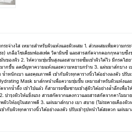
ระจ่างใส เหมาะสำหรับผิวแห้งและผิวผสม 1. ส่วนผสมเพิ่มความกระจ่
ระ) เกลือโซเดียมฟอสเฟต วิตามินซี และสารสกัดจากดอกกุหลาบซึ่งช่
ิว 2. ให้ความชุ่มชื้นสูงและสามารถซึมเข้าผิวได้ไว มีกรดไฮยาลูโร
ืดหยุ่นมากขึ้น ลดปัญหาความแห้งและความหยาบกร้าน 3. แผ่นมาส์กบาง
ุ่น น้ำหนักเบา และคุณภาพดี เข้ากับผิวทุกตารางนิ้วได้อย่างลงตัว ปร
Hydrating Mask มาส์กหน้าเพื่อความชุ่มชื้น เหมาะสำหรับผิวแห้งและผ
ดจากน้ำผึ้ง เข้าไปแล้ว ก็สามารถซึมซาบเข้าสู่ผิวได้อย่างล้ำลึกเพื่อใ
ยุ่น 2. บำรุงผิวให้แข็งแรง สารสกัดจากแตงกวาและสารสกัดจากคาโมม
พผิวให้อยู่ในสภาพดี 3. แผ่นมาส์กบาง เบา สบาย (ไม่ระคายเคืองผิวห
้ากับผิวทุกตารางนิ้วได้อย่างลงตัว ปรับเข้ารูปหน้าได้สะดวก แผ่นมา