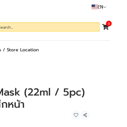
EN
0
 / Store Location
ask (22ml / 5pc)
์กหน้า
Share