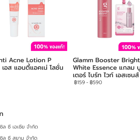
nti Acne Lotion P
Glamm Booster Bright
 เอส แอนตี้แอคเน่ โลชั่น
White Essence แกลม บ
เตอร์ ไบร์ท ไวท์ เอสเซนส์
฿159
-
฿590
ัท
ซิล ซี เอเชีย จำกัด
เซิล ซี สยาม จำกัด