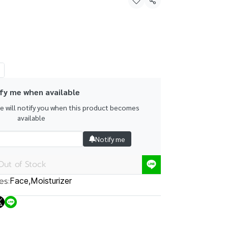
Share
fy me when available
we will notify you when this product becomes
available
Notify me
Out of Stock
es:
Face
,
Moisturizer