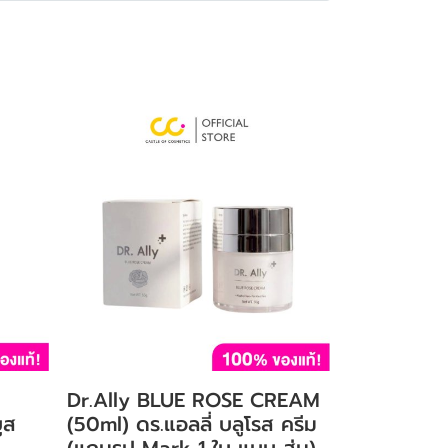
Dr.Ally BLUE ROSE CREAM
ูส
(50ml) ดร.แอลลี่ บลูโรส ครีม
(แถมรูป Mark 1 ใบ แบบ สุ่ม)