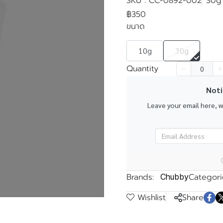
SKU : CC-0892-002
30g
฿350
ขนาด
10g
30g
k
Quantity
Noti
Leave your email here, 
Brands:
Categori
Chubby
Wishlist
Share