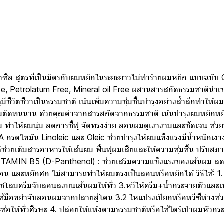
ล สูตรที่เป็นมิตรกับผมหยิกในระยะยาวไม่ทำร้ายผมหยิก แบบฉบับ Cu
ee, Petrolatum Free, Mineral oil Free ผสานสารสกัดธรรมชาตินำ
ดูมีชีวิตชีวาเป็นธรรมชาติ เน้นเพิ่มความชุ่มชื้นบำรุงอย่างล้ำลึกทำให้ผ
หอมติดทนนาน ด้วยคุณค่าจากสารสกัดจากธรรมชาติ เน้นบำรุงผมหยิก
ม ทำให้ผมนุ่ม ลดการชี้ฟู จัดทรงง่าย ลอนผมดูเงางามและชัดเจน ช่วย
รดไขมัน Linoleic และ Oleic ช่วยบำรุงให้ผมแข็งแรงมีนํ้าหนักเงาง
เติมสารอาหารให้เส้นผม ฟื้นฟูผมเสียและให้ความชุ่มชื้น ปรับสภาพเ
VITAMIN B5 (D-Panthenol) : ช่วยเสริมความแข็งแรงของเส้นผม ลด
น และหยักศก ไม่สามารถทำให้ผมตรงเป็นลอนหรือหยิกได้ วิธีใช้: 1
. ชโลมครีมจับลอนลงบนเส้นผมให้ทั่ว 3.หวีให้ครีม+น้ำกระจายตัวและเพื
ช้มือขยำจับลอนผมจากปลายสู่โคน 3.2 ใหแปรงเปียกหรือหวีซี่ห่าง
ช่อให้ทั่วศีรษะ 4. ปล่อยให้แห้งตามธรรมชาติหรือใช้ไดร์เป่าผมหัวก