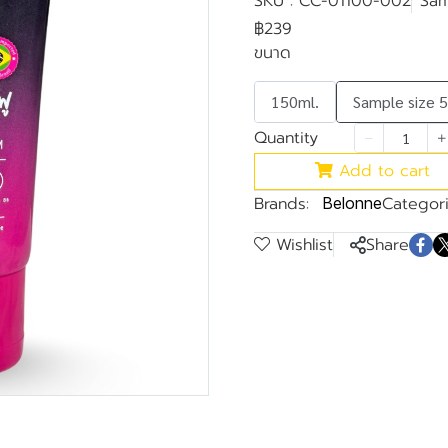
SKU : CC-01100-002
Sam
฿239
ขนาด
150ml.
Sample size 
Quantity
Add to cart
Brands:
Categori
Belonne
Wishlist
Share