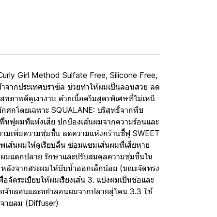
rly Girl Method Sulfate Free, Silicone Free,
เข้าจากประเทศบราซิล ช่วยทำให้ผมเป็นลอนสวย ลด
มสุขภาพดีดูเงางาม ด้วยเนื้อครีมสูตรพิเศษที่ไม่เหนี
หยักศกโดยเฉพาะ SQUALANE: บริสุทธิ์จากพืช
ฟื้นฟูผมที่แห้งเสีย ปกป้องเส้นผมจากความร้อนและ
ามเพิ่มความชุ่มชื้น ลดความแห้งกร้านชี้ฟู SWEET
ส้นผมให้ดูเรียบลื่น ซ่อมแซมเส้นผมที่เสียหาย
ผมแตกปลาย รักษาและปรับสมดุลความชุ่มชื้นใน
. หลังจากสระผมให้บีบน้ำออกเล็กน้อย (ขณะจัดทรง
่อจัดระเบียบให้ผมเรียงเส้น 3. แบ่งผมเป็นช่อและ
ช่วยจับลอนและขยำลอนผมจากปลายสู่โคน 3.3 ใช้
ระจายลม (Diffuser)