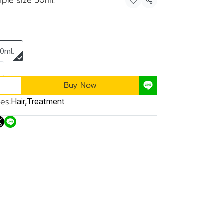
ple size 50ml.
Share
50ml.
Buy Now
es:
Hair
,
Treatment