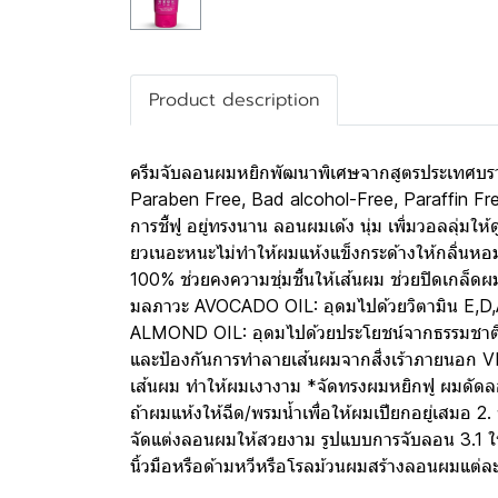
Product description
ครีมจับลอนผมหยิกพัฒนาพิเศษจากสูตรประเทศบราซิ
Paraben Free, Bad alcohol-Free, Paraffin Fr
การชี้ฟู อยู่ทรงนาน ลอนผมเด้ง นุ่ม เพิ่มวอลลุ่มให้
ยวเนอะหนะไม่ทําให้ผมแห้งแข็งกระด้างให้กลิ่น
100% ช่วยคงความชุ่มชื้นให้เส้นผม ช่วยปิดเกล็ดผ
มลภาวะ AVOCADO OIL: อุดมไปด้วยวิตามิน E,D,A ก
ALMOND OIL: อุดมไปด้วยประโยชน์จากธรรมชาติช่วย
และป้องกันการทำลายเส้นผมจากสิ่งเร้าภายนอก 
เส้นผม ทำให้ผมเงางาม *จัดทรงผมหยิกฟู ผมดัดลอ
ถ้าผมแห้งให้ฉีด/พรมน้ำเพื่อให้ผมเปียกอยู่เสมอ 2
จัดแต่งลอนผมให้สวยงาม รูปแบบการจับลอน 3.1 ใ
นิ้วมือหรือด้ามหวีหรือโรลม้วนผมสร้างลอนผมแต่ละ