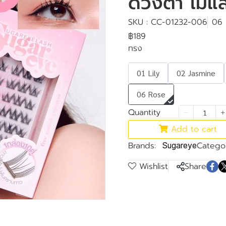
ดวงตา ไม่แส
SKU : CC-01232-006
06 
฿189
ทรง
01 Lily
02 Jasmine
06 Rose
Quantity
Add to cart
Brands:
Categor
Sugareye
Wishlist
Share