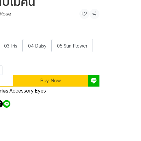
บไม่คัน
Rose
Share
03 Iris
04 Daisy
05 Sun Flower
Buy Now
ies:
Accessory
,
Eyes