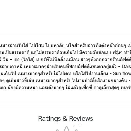
ร์ เหมาะสำหรับใส่ ไปเรียน ไปมหาลัย หรือสำหรับสาวที่แต่งหน้าอ่อนๆ
นความเป็นธรรมชาติ แต่ไม่ธรรมชาติจนเกินไป มีความจับช่อแบบฟรุ้งๆ ท
ี จีน - Iris (ไอริส) เบอร์ที่ให้ฟิลลิ่งเหมือน สาวๆพึ่งออกจากร้าน
ะสายเกาหลี เหมาะมากๆสำหรับคนที่ชอบลิฟต์ติ่งขนตาอยู่แล้ว - Daisy (
ะจนเกินไป เหมาะมากๆสำหรับใส่ไปเดท หรือใส่ไปงานเลี้ยง - Sun flow
ิดๆ ดูเป็นสาวขี้เล่น เหมาะมากๆสำหรับไปงานปาร์ตี้หรืองานกลางคืน -
ตา น้องมีความหนา และเด้งมากๆ ใส่แล้วดูเซ็กซี่ ตาดูเฉี่ยวสุดๆ เบอ
Ratings & Reviews