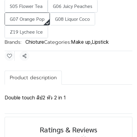
S05 Flower Tea
G06 Juicy Peaches
G07 Orange Pop
G08 Liquor Coco
Z19 Lychee Ice
Brands:
Categories:
Chioture
Make up
,
Lipstick
Share
Product description
Double touch ลิป2 หัว 2 in 1
Ratings & Reviews