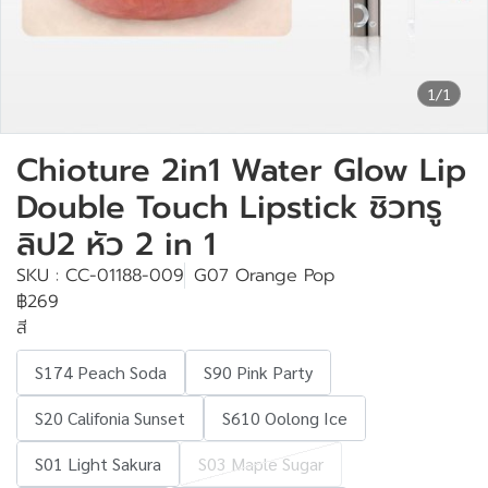
1/1
Chioture 2in1 Water Glow Lip
Double Touch Lipstick ชิวทรู
ลิป2 หัว 2 in 1
SKU : CC-01188-009
G07 Orange Pop
฿269
สี
S174 Peach Soda
S90 Pink Party
S20 Califonia Sunset
S610 Oolong Ice
S01 Light Sakura
S03 Maple Sugar