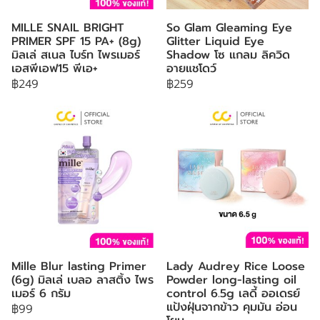
MILLE SNAIL BRIGHT
So Glam Gleaming Eye
PRIMER SPF 15 PA+ (8g)
Glitter Liquid Eye
มิลเล่ สเนล ไบร์ท ไพรเมอร์
Shadow โซ แกลม ลิควิด
เอสพีเอฟ15 พีเอ+
อายแชโดว์
฿249
฿259
Mille Blur lasting Primer
Lady Audrey Rice Loose
(6g) มิลเล่ เบลอ ลาสติ้ง ไพร
Powder long-lasting oil
เมอร์ 6 กรัม
control 6.5g เลดี้ ออเดรย์
แป้งฝุ่นจากข้าว คุมมัน อ่อน
฿99