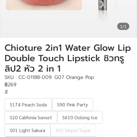
1/1
Chioture 2in1 Water Glow Lip
Double Touch Lipstick ชิวทรู
ลิป2 หัว 2 in 1
SKU : CC-01188-009
G07 Orange Pop
฿269
สี
S174 Peach Soda
S90 Pink Party
S20 Califonia Sunset
S610 Oolong Ice
S01 Light Sakura
S03 Maple Sugar