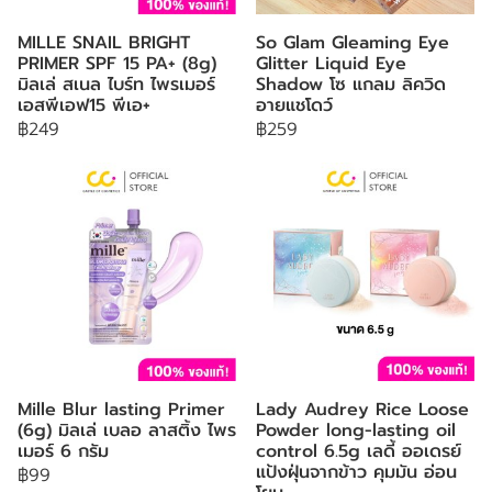
MILLE SNAIL BRIGHT
So Glam Gleaming Eye
PRIMER SPF 15 PA+ (8g)
Glitter Liquid Eye
มิลเล่ สเนล ไบร์ท ไพรเมอร์
Shadow โซ แกลม ลิควิด
เอสพีเอฟ15 พีเอ+
อายแชโดว์
฿249
฿259
Mille Blur lasting Primer
Lady Audrey Rice Loose
(6g) มิลเล่ เบลอ ลาสติ้ง ไพร
Powder long-lasting oil
เมอร์ 6 กรัม
control 6.5g เลดี้ ออเดรย์
แป้งฝุ่นจากข้าว คุมมัน อ่อน
฿99