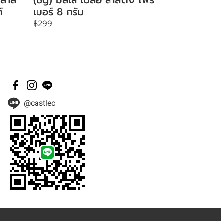
์
เมอร์ 8 กรัม
฿299
@castlec