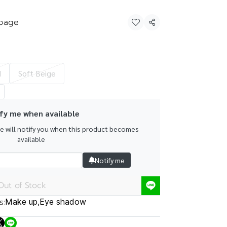
page
Share
d
Soft Beige
fy me when available
we will notify you when this product becomes
available
Notify me
Out of Stock
s:
Make up
,
Eye shadow