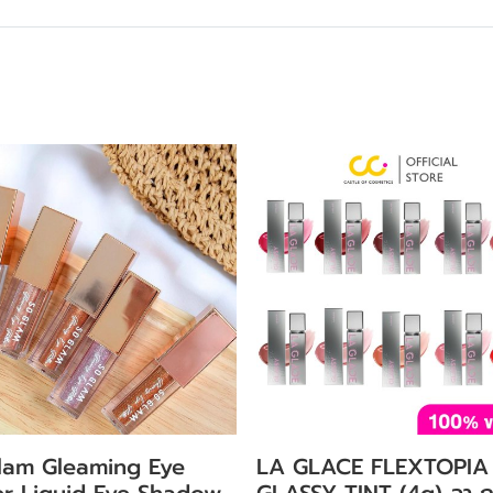
lam Gleaming Eye
LA GLACE FLEXTOPIA
ter Liquid Eye Shadow
GLASSY TINT (4g) ลา 