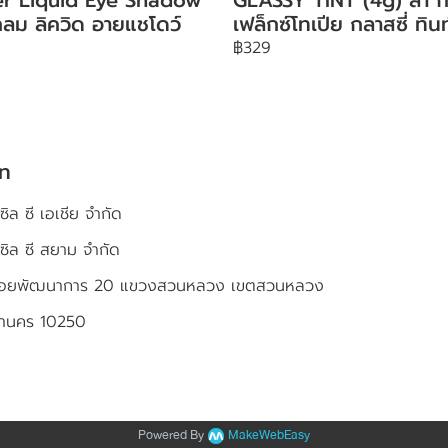
ลม ลิควิด อายแชโดว์
เฟล็กซ์โทเปีย กลาสซี่ ทินท
฿329
ัท
ซิล ซี เอเชีย จำกัด
เซิล ซี สยาม จำกัด
4 ซอยพัฒนาการ 20 แขวงสวนหลวง เขตสวนหลวง
หานคร 10250
Powered By
MakeWebEasy