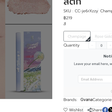
สติ๊ก
SKU : CC-je6rXzzy
Cham
฿219
สี
k
Champage
Rose Gol
Quantity
Noti
Leave your email here, 
Brands:
Categorie
Gvana
Wishlist
Share