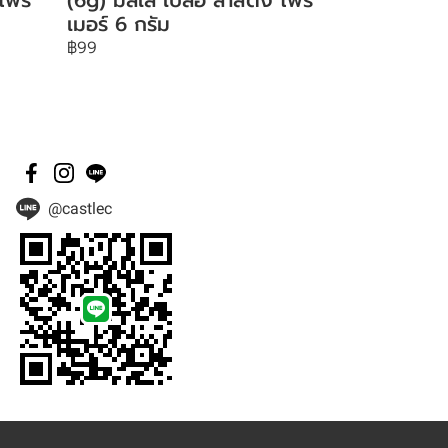
เมอร์ 6 กรัม
฿99
@castlec