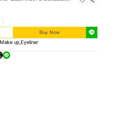
Share
Buy Now
Make up
,
Eyeliner