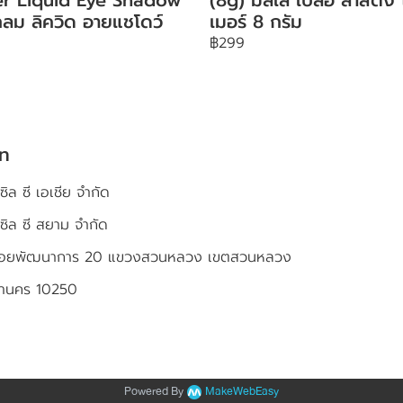
ลม ลิควิด อายแชโดว์
เมอร์ 8 กรัม
฿299
ัท
ซิล ซี เอเชีย จำกัด
เซิล ซี สยาม จำกัด
4 ซอยพัฒนาการ 20 แขวงสวนหลวง เขตสวนหลวง
หานคร 10250
Powered By
MakeWebEasy