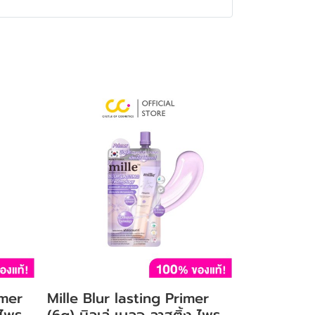
imer
Mille Blur lasting Primer
 ไพร
(6g) มิลเล่ เบลอ ลาสติ้ง ไพร