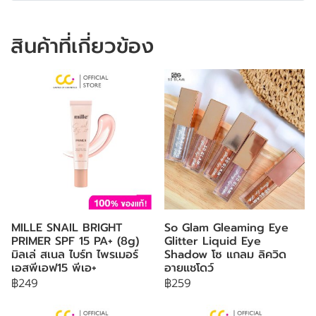
สินค้าที่เกี่ยวข้อง
MILLE SNAIL BRIGHT
So Glam Gleaming Eye
PRIMER SPF 15 PA+ (8g)
Glitter Liquid Eye
มิลเล่ สเนล ไบร์ท ไพรเมอร์
Shadow โซ แกลม ลิควิด
เอสพีเอฟ15 พีเอ+
อายแชโดว์
฿249
฿259