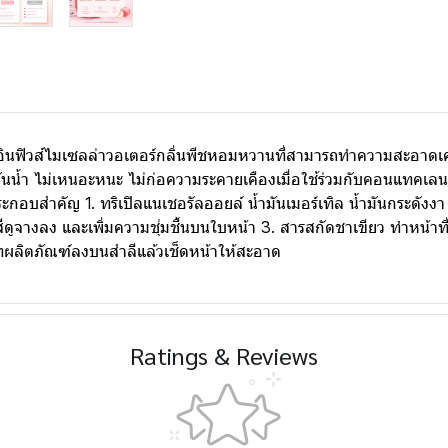
์อินฟิวส์ไมเซลล่าวอเตอร์กลิ่นพีชหอมหวานที่สามารถทำความสะอาดเคร
ันน้ำ ไม่เหนอะหนะ ไม่ก่อความระคายเคืองเมื่อใช้ร่วมกับคอนแทคเล
ประกอบสำคัญ 1. ทริเปิลแนเชอรัลออยล์ น้ำมันเมอร์เทิล น้ำมันกระดั
สีดูจางลง และเพิ่มความชุ่มชื้นบนใบหน้า 3. สารสกัดชาเขียว ทำหน้า
 เทผลิตภัณฑ์ลงบนสำลีแล้วเช็ดหน้าให้สะอาด
Ratings & Reviews