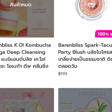
สินค้าหมด
nbliss K.O! Kombucha
Barenbliss Spark-Tacu
a Deep Cleansing
Party Blush บลัชไมโครส
แบร์แอนด์บลิซ เค.โอ!
เกลี่ยง่ายเป็นธรรมชาติ ต
ชะ โอเมก้า ดีพ คลีนซิ่ง
ตลอดวัน
฿199