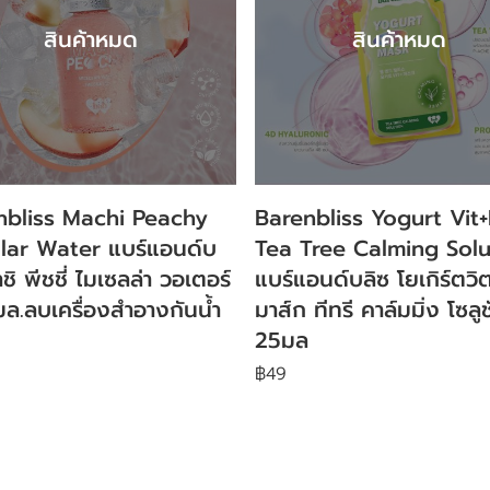
สินค้าหมด
สินค้าหมด
nbliss Machi Peachy
Barenbliss Yogurt Vit
llar Water แบร์แอนด์บ
Tea Tree Calming Solu
ชิ พีชชี่ ไมเซลล่า วอเตอร์
แบร์แอนด์บลิซ โยเกิร์ตวิ
ล.ลบเครื่องสำอางกันน้ำ
มาส์ก ทีทรี คาล์มมิ่ง โซลูช
25มล
฿49