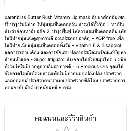
barenbliss Butter Rush Vitamin Lip mask ลิปมาส์กกลิ่นเชอ
ร์รี่ บำรุงริมฝีปาก ให้นุ่มชุ่มชื้นตลอดวัน บำรุงได้ทั้งวัน: 1. ทาเป็น
ประจำก่อนทาลิปสติก 2. บำรุงฟื้นฟู ให้ความชุ่มชื้นตลอดคืน เพื่อ
ริมฝีปากนุ่มเด้งดูสุขภาพดี ส่วนประกอบสำคัญ - AQP free เพื่อ
ริมฝีปากเนียนนุ่มชุ่มชื้นตลอดทั้งวัน - Vitamin E & Bisabolol
ลดการระคายเคือง และการอักเสบ ปลอบประโลมพร้อมแก้ปัญหา
ปากแห้งแตก - Super Irriguard ประกอบไปด้วยสมุนไพร 5 ชนิด
ที่ช่วยให้ริมฝีปากดูอวบอิ่มสุขภาพดี - 5 Precious Oils อุดมไป
ด้วยกรดไขมันที่ช่วยบำรุงเพื่อริมฝีปากนุ่มดูเปล่งปลั่ง ปราศจาก
แอลกอฮอล์ ปราศจากพาราเบน ปราศจากซิลิโคน ปราศจากการ
ทดลองกับสัตว์ น้ำหนักสุทธิ 8 กรัม
คะแนนและรีวิวสินค้า