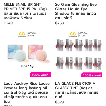
MILLE SNAIL BRIGHT
So Glam Gleaming Eye
PRIMER SPF 15 PA+ (8g)
Glitter Liquid Eye
มิลเล่ สเนล ไบร์ท ไพรเมอร์
Shadow โซ แกลม ลิควิด
เอสพีเอฟ15 พีเอ+
อายแชโดว์
฿249
฿259
Lady Audrey Rice Loose
LA GLACE FLEXTOPIA
Powder long-lasting oil
GLASSY TINT (4g) ลา
control 6.5g เลดี้ ออเดรย์
กลาส เฟล็กซ์โทเปีย กลาสซี่
แป้งฝุ่นจากข้าว คุมมัน อ่อน
ทินท์
โยน
฿329