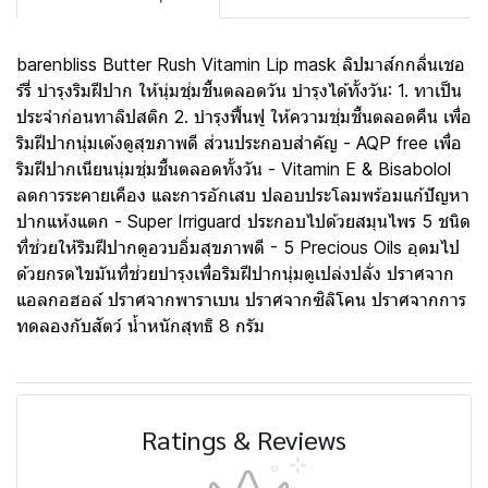
barenbliss Butter Rush Vitamin Lip mask ลิปมาส์กกลิ่นเชอ
ร์รี่ บำรุงริมฝีปาก ให้นุ่มชุ่มชื้นตลอดวัน บำรุงได้ทั้งวัน: 1. ทาเป็น
ประจำก่อนทาลิปสติก 2. บำรุงฟื้นฟู ให้ความชุ่มชื้นตลอดคืน เพื่อ
ริมฝีปากนุ่มเด้งดูสุขภาพดี ส่วนประกอบสำคัญ - AQP free เพื่อ
ริมฝีปากเนียนนุ่มชุ่มชื้นตลอดทั้งวัน - Vitamin E & Bisabolol
ลดการระคายเคือง และการอักเสบ ปลอบประโลมพร้อมแก้ปัญหา
ปากแห้งแตก - Super Irriguard ประกอบไปด้วยสมุนไพร 5 ชนิด
ที่ช่วยให้ริมฝีปากดูอวบอิ่มสุขภาพดี - 5 Precious Oils อุดมไป
ด้วยกรดไขมันที่ช่วยบำรุงเพื่อริมฝีปากนุ่มดูเปล่งปลั่ง ปราศจาก
แอลกอฮอล์ ปราศจากพาราเบน ปราศจากซิลิโคน ปราศจากการ
ทดลองกับสัตว์ น้ำหนักสุทธิ 8 กรัม
Ratings & Reviews