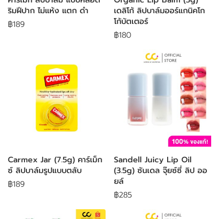
ริมฝีปาก ไม่แห้ง แตก ดำ
เดลิโก้ ลิปบาล์มออร์แกนิคโก
โก้บัตเตอร์
฿189
฿180
Carmex Jar (7.5g) คาร์เม็ก
Sandell Juicy Lip Oil
ซ์ ลิปบาล์มรูปแบบตลับ
(3.5g) ซันเดล จุ๊ยซ์ซี่ ลิป ออ
ยล์
฿189
฿285