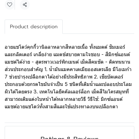
Share
Product description
อายแชโดว์คุกกี้วานิลลาหลากสีหลายเนื้อ ทั้งแมตต์ ชิมเมอร์
และกลิตเตอร์ เกลี่ยง่าย แมตช์สบายตามใจชอบ - สีมิกซ์แอนด์
แมชต์ได้ง่าย - สูตรพาวเวอร์พิกเมนต์ เม็ดสีคมชัด - ติดทนนาน
ส่วนประกอบสำคัญ 1. น้ำมันแมคคาเดเมียออสเตรเลีย มีโอเมก้า
7 ช่วยบำรุงเปลือกตาได้อย่างมีประสิทธิภาพ 2. เชียบัตเตอร์
ประกอบด้วยกรดไขมันจำเป็น 5 ชนิดที่เติมน้ำและปลอบประโลม
ผิวได้โดยตรง 3. เทคโนโลยีคคัลเลอร์ล็อก เม็ดสีไมโครสมูทที่
สามารถเติมแต่งใบหน้าได้หลากหลายวิธี วิธีใช้: มิกซ์แอนด์
แมชต์อายแชโดว์ทั้งสามสีและใช้แปรงทาลงบนเปลือกตา
Ratings & Reviews