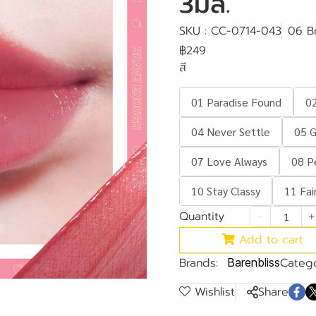
3มล.
SKU : CC-0714-043
06 B
฿249
สี
01 Paradise Found
02
04 Never Settle
05 
07 Love Always
08 P
10 Stay Classy
11 Fai
Quantity
Add to cart
Brands:
Catego
Barenbliss
Wishlist
Share