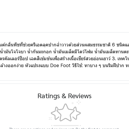
ปทินต์กลิ่นพีชที่ช่วยครีเอตลุคปากฉ่ำวาวด้วยส่วนผสมธรรมชาติ 6 ชนิ
้ำมันโจโจบา น้ำกันมะกอก น้ำมันเมล็ดมีโดว์โฟม น้ำมันเมล็ดทานตะว
รคัลเลอร์ป็อป เฉดสีเข้มข้นเพื่อสร้างเนื้อเชียร์สวยอ่อนเยาว์ 3. เ
าย ล้างออกง่าย หัวแปรงแบบ Doe Foot วิธีใช้: ทาบาง ๆ บนริมฝีปาก ท
Ratings & Reviews