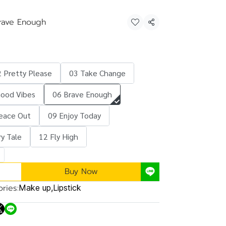
rave Enough
Share
 Pretty Please
03 Take Change
Good Vibes
06 Brave Enough
eace Out
09 Enjoy Today
ry Tale
12 Fly High
Buy Now
ries:
Make up
,
Lipstick