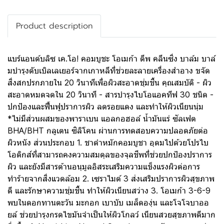
Product description
แบร์แอนด์บลิซ เค.โอ! คอมบูชะ โอเมก้า ดีพ คลีนซิ่ง บาล์ม บาล์
มบำรุงดับเบิลเลเยอร์จากเกาหลีที่ช่วยละลายเครื่องสำอาง ขจัด
สิ่งสกปรกภายใน 20 วินาทีเพื่อผิวสะอาดชุ่มชื้น คุณสมบัติ - ผิว
สะอาดหมดจดใน 20 วินาที - สารบำรุงไบโอแอคทีฟ 30 ชนิด -
ปกป้องและฟื้นฟูปราการผิว ลดรอยแดง และทำให้ผิวเนียนนุ่ม
*ไม่มีส่วนผสมของพาราเบน แอลกอฮอล์ น้ำมันแร่ ซัลเฟต
BHA/BHT กลูเตน ซิลิโคน ผ่านการทดสอบความปลอดภัยต่อ
ผิวหนัง ส่วนประกอบ 1. ชาดำหมักคอมบูชา อุดมไปด้วยโปรไบ
โอติกส์ที่สามารถคงความสมดุลของจุลชีพที่ช่วยปกป้องปราการ
ผิว และยังมีสารต้านอนุมูลอิสระเสริมความแข็งแรงผิวต่อการ
ทำร้ายจากสิ่งแวดล้อม 2. เซราไมด์ 3 ส่งเสริมปราการผิวสุขภาพ
ดี และรักษาความชุ่มชื้น ทำให้ผิวเนียนสว่าง 3. โอเมก้า 3-6-9
พบในดอกทานตะวัน มะกอก เบาบับ เมล็ดองุ่น และโจโจบาออ
ยล์ ช่วยบำรุงกรดไขมันจำเป็นให้ผิวโกลว์ เนียนสวยสุขภาพดีมาก