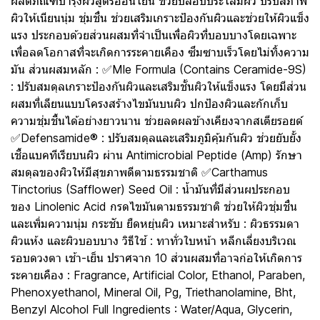
ผลิตภัณฑ์บำรุงผิวสูตรอ่อนโยน ช่วยปลอบประโลมผิว ปรับสภาพ
ผิวให้เนียนนุ่ม ชุ่มชื่น ช่วยเสริมเกราะป้องกันผิวและช่วยให้ผิวแข็ง
แรง ประกอบด้วยส่วนผสมที่จำเป็นเพื่อผิวที่บอบบางโดยเฉพาะ
เพื่อลดโอกาสที่จะเกิดการระคายเคือง ซึมซาบเร็วโดยไม่ทิ้งความ
มัน ส่วนผสมหลัก : ✅Mle Formula (Contains Ceramide-9S)
: ปรับสมดุลเกราะป้องกันผิวและเสริมชั้นผิวให้แข็งแรง โดยมีส่วน
ผสมที่เลียนแบบโครงสร้างไขมันบนผิว ปกป้องผิวและกักเก็บ
ความชุ่มชื้นได้อย่างยาวนาน ช่วยลดผลข้างเคียงจากสเตียรอยด์
✅Defensamide® : ปรับสมดุลและเสริมภูมิคุ้มกันผิว ช่วยยับยั้ง
เชื้อแบคทีเรียบนผิว ผ่าน Antimicrobial Peptide (Amp) รักษา
สมดุลของผิวให้มีสุขภาพดีตามธรรมชาติ ✅Carthamus
Tinctorius (Safflower) Seed Oil : น้ำมันที่มีส่วนผประกอบ
ของ Linolenic Acid กรดไขมันตามธรรมชาติ ช่วยให้ผิวชุ่มชื่น
และเพิ่มความนุ่ม กระชับ ยืดหยุ่นผิว เหมาะสำหรับ : ผิวธรรมดา
ผิวแห้ง และผิวบอบบาง วิธีใช้ : ทาทั่วใบหน้า หลีกเลี่ยงบริเวณ
รอบดวงตา เช้า-เย็น ปราศจาก 10 ส่วนผสมที่อาจก่อให้เกิดการ
ระคายเคือง : Fragrance, Artificial Color, Ethanol, Paraben,
Phenoxyethanol, Mineral Oil, Pg, Triethanolamine, Bht,
Benzyl Alcohol Full Ingredients : Water/Aqua, Glycerin,