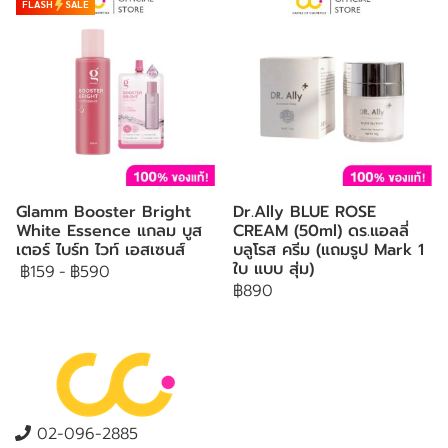
FLASH
SALE
Glamm Booster Bright
Dr.Ally BLUE ROSE
White Essence แกลม บูส
CREAM (50ml) ดร.แอลลี่
เตอร์ ไบร์ท ไวท์ เอสเซนส์
บลูโรส ครีม (แถมรูป Mark 1
ใบ แบบ สุ่ม)
฿159
-
฿590
฿890
02-096-2885