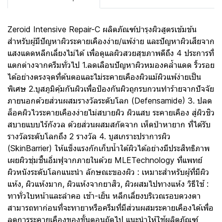
Zeroid Intensive Repair-C ผลิตภัณฑ์บำรุงผิวสูตรเข้มข้น
สำหรับผู้มีปัญหาผิวระคายเคืองง่าย/แพ้ง่าย และปัญหาผิวเสียจาก
แสงแดดหลีกเลี่ยงไม่ได้ เพื่อดูแลผิวสวยสุขภาพดีถึง 4 ประการที่
แตกต่างจากครีมทั่วไป 1.ลดเลือนปัญหาผิวหมองคล้ำแดด ริ้วรอย
ได้อย่างตรงจุดที่ต้นตอและไม่ระคายเคืองผิวแม้ผิวแพ้ง่ายเป็น
พิเศษ 2.บูสภูมิคุ้มกันผิวเพื่อป้องกันผิวถูกรบกวนทำร้ายจากปัจจัย
ภายนอกด้วยส่วนผสมรางวัลระดับโลก (Defensamide) 3. ปลด
ล็อคผิวไวระคายเคืองง่ายไม่สบายผิว ผิวแสบ ระคายเคือง สู่ผิวชิว
สบายแบบไร้กังวล ด้วยส่วนผสมสกัดจาก เห็ดป่าหายาก ที่ได้รับ
รางวัลระดับโลกถึง 2 รางวัล 4. บูสเกราะปราการผิว
(SkinBarrier) ให้แข็งแรงกักเก็บน้ำใต้ผิวได้อย่างมีประสิทธิภาพ
เผยผิวชุ่มชื้นอิ่มฟูจากภายในด้วย MLETechnology ที่แพทย์
ผิวหนังระดับโลกแนะนำ ลักษณะของผิว : เหมาะสำหรับผู้ที่มีผิว
แห้ง, ผิวแห้งมาก, ผิวแห้งจากยาสิว, ผิวผสมไปทางแห้ง วิธีใช้ :
ทาทั่วใบหน้าและลำคอ เช้า-เย็น หลีกเลี่ยงบริเวณรอบดวงตา
สามารถทาก่อนที่จะทายาหรือครีมที่มีส่วนผสมระคายเคืองได้เพื่อ
ลดการระคายเคืองของขั้นตอนถัดไป แนะนำให้ใช้ผลิตภัณฑ์