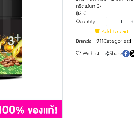
ทรีตเม้นท์ 3+
฿210
Quantity
Add to cart
Brands:
Categories:
911
Ha
Wishlist
Share