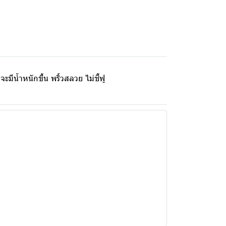
ีน้ำหนักขึ้น พริ้วสลวย ไม่ชี้ฟู