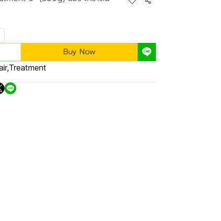
Share
Buy Now
ir
,
Treatment