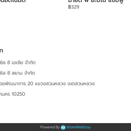
฿329
ัท
ซิล ซี เอเชีย จำกัด
เซิล ซี สยาม จำกัด
4 ซอยพัฒนาการ 20 แขวงสวนหลวง เขตสวนหลวง
หานคร 10250
Powered By
MakeWebEasy