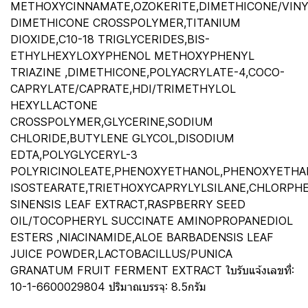
METHOXYCINNAMATE,OZOKERITE,DIMETHICONE/VINY
DIMETHICONE CROSSPOLYMER,TITANIUM
DIOXIDE,C10-18 TRIGLYCERIDES,BIS-
ETHYLHEXYLOXYPHENOL METHOXYPHENYL
TRIAZINE ,DIMETHICONE,POLYACRYLATE-4,COCO-
CAPRYLATE/CAPRATE,HDI/TRIMETHYLOL
HEXYLLACTONE
CROSSPOLYMER,GLYCERINE,SODIUM
CHLORIDE,BUTYLENE GLYCOL,DISODIUM
EDTA,POLYGLYCERYL-3
POLYRICINOLEATE,PHENOXYETHANOL,PHENOXYETHAN
ISOSTEARATE,TRIETHOXYCAPRYLYLSILANE,CHLORPHE
SINENSIS LEAF EXTRACT,RASPBERRY SEED
OIL/TOCOPHERYL SUCCINATE AMINOPROPANEDIOL
ESTERS ,NIACINAMIDE,ALOE BARBADENSIS LEAF
JUICE POWDER,LACTOBACILLUS/PUNICA
GRANATUM FRUIT FERMENT EXTRACT ใบรับแจ้งเลขที่:
10-1-6600029804 ปริมาณบรรจุ: 8.5กรัม