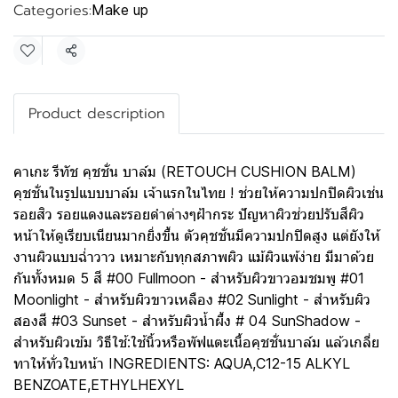
Categories:
Make up
Share
Product description
คาเกะ รีทัช คุชชั่น บาล์ม (RETOUCH CUSHION BALM)
คุชชั่นในรูปแบบบาล์ม เจ้าแรกในไทย ! ช่วยให้ความปกปิดผิวเช่น
รอยสิว รอยแดงและรอยดำต่างๆฝ้ากระ ปัญหาผิวช่วยปรับสีผิว
หน้าให้ดูเรียบเนียนมากยิ่งขึ้น ตัวคุชชั่นมีความปกปิดสูง แต่ยังให้
งานผิวแบบฉ่ำวาว เหมาะกับทุกสภาพผิว แม้ผิวแพ้ง่าย มีมาด้วย
กันทั้งหมด 5 สี #00 Fullmoon - สำหรับผิวขาวอมชมพู #01
Moonlight - สำหรับผิวขาวเหลือง #02 Sunlight - สำหรับผิว
สองสี #03 Sunset - สำหรับผิวน้ำผึ้ง # 04 SunShadow -
สำหรับผิวเข้ม วิธีใช้:ใช้นิ้วหรือพัฟแตะเนื้อคุชชั่นบาล์ม แล้วเกลี่ย
ทาให้ทั่วใบหน้า INGREDIENTS: AQUA,C12-15 ALKYL
BENZOATE,ETHYLHEXYL