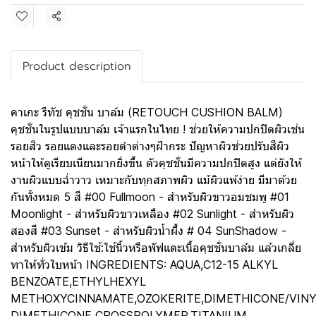
แชร์
Product description
คาเกะ รีทัช คุชชั่น บาล์ม (RETOUCH CUSHION BALM)
คุชชั่นในรูปแบบบาล์ม เจ้าแรกในไทย ! ช่วยให้ความปกปิดผิวเช่น
รอยสิว รอยแดงและรอยดำต่างๆฝ้ากระ ปัญหาผิวช่วยปรับสีผิว
หน้าให้ดูเรียบเนียนมากยิ่งขึ้น ตัวคุชชั่นมีความปกปิดสูง แต่ยังให้
งานผิวแบบฉ่ำวาว เหมาะกับทุกสภาพผิว แม้ผิวแพ้ง่าย มีมาด้วย
กันทั้งหมด 5 สี #00 Fullmoon - สำหรับผิวขาวอมชมพู #01
Moonlight - สำหรับผิวขาวเหลือง #02 Sunlight - สำหรับผิว
สองสี #03 Sunset - สำหรับผิวน้ำผึ้ง # 04 SunShadow -
สำหรับผิวเข้ม วิธีใช้:ใช้นิ้วหรือพัฟแตะเนื้อคุชชั่นบาล์ม แล้วเกลี่ย
ทาให้ทั่วใบหน้า INGREDIENTS: AQUA,C12-15 ALKYL
BENZOATE,ETHYLHEXYL
METHOXYCINNAMATE,OZOKERITE,DIMETHICONE/VINY
DIMETHICONE CROSSPOLYMER,TITANIUM