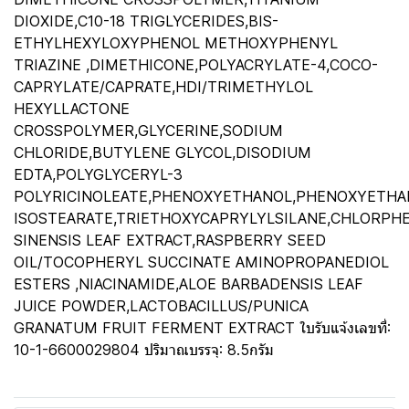
DIOXIDE,C10-18 TRIGLYCERIDES,BIS-
ETHYLHEXYLOXYPHENOL METHOXYPHENYL
TRIAZINE ,DIMETHICONE,POLYACRYLATE-4,COCO-
CAPRYLATE/CAPRATE,HDI/TRIMETHYLOL
HEXYLLACTONE
CROSSPOLYMER,GLYCERINE,SODIUM
CHLORIDE,BUTYLENE GLYCOL,DISODIUM
EDTA,POLYGLYCERYL-3
POLYRICINOLEATE,PHENOXYETHANOL,PHENOXYETHAN
ISOSTEARATE,TRIETHOXYCAPRYLYLSILANE,CHLORPHE
SINENSIS LEAF EXTRACT,RASPBERRY SEED
OIL/TOCOPHERYL SUCCINATE AMINOPROPANEDIOL
ESTERS ,NIACINAMIDE,ALOE BARBADENSIS LEAF
JUICE POWDER,LACTOBACILLUS/PUNICA
GRANATUM FRUIT FERMENT EXTRACT ใบรับแจ้งเลขที่:
10-1-6600029804 ปริมาณบรรจุ: 8.5กรัม