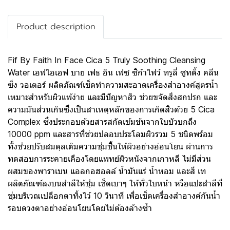
Product description
Fif By Faith In Face Cica 5 Truly Soothing Cleansing
Water เอฟไอเอฟ บาย เฟธ อิน เฟซ ซิก้าไฟว์ ทรูลี่ ซูทติ้ง คลีน
ซิ่ง วอเตอร์ ผลิตภัณฑ์เช็ดทำความสะอาดเครื่องสำอางค์สูตรน้ำ
เหมาะสำหรับผิวแพ้ง่าย และมีปัญหาสิว ช่วยขจัดสิ่งสกปรก และ
ความมันส่วนเกินซึ่งเป็นสาเหตุหลักของการเกิดสิวด้วย 5 Cica
Complex ซึ่งประกอบด้วยสารสกัดเข้มข้นจากใบบัวบกถึง
10000 ppm และสารที่ช่วยปลอบประโลมผิวรวม 5 ชนิดพร้อม
ทั้งช่วยปรับสมดุลเติมความชุ่มชื้นให้ผิวอย่างอ่อนโยน ผ่านการ
ทดสอบการระคายเคืองโดยแพทย์ผิวหนังจากเกาหลี ไม่มีส่วน
ผสมของพาราเบน แอลกอฮอลล์ น้ำมันแร่ น้ำหอม และสี เท
ผลิตภัณฑ์ลงบนสำลีให้ชุ่ม เช็ดเบาๆ ให้ทั่วใบหน้า หรือแปะสำลีที่
ชุ่มบริเวณเปลือกตาทิ้งไว้ 10 วินาที เพื่อเช็ดเครื่องสำอางค์กันน้ำ
รอบดวงตาอย่างอ่อนโยนโดยไม่ต้องล้างซ้ำ