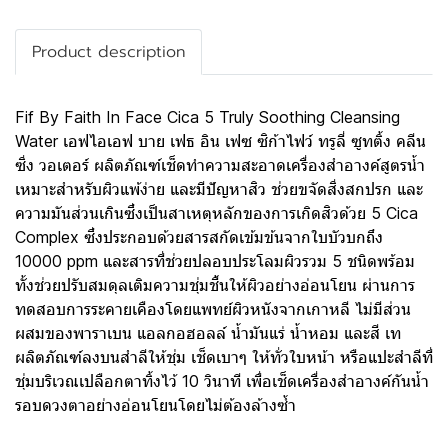
Product description
Fif By Faith In Face Cica 5 Truly Soothing Cleansing
Water เอฟไอเอฟ บาย เฟธ อิน เฟซ ซิก้าไฟว์ ทรูลี่ ซูทติ้ง คลีน
ซิ่ง วอเตอร์ ผลิตภัณฑ์เช็ดทำความสะอาดเครื่องสำอางค์สูตรน้ำ
เหมาะสำหรับผิวแพ้ง่าย และมีปัญหาสิว ช่วยขจัดสิ่งสกปรก และ
ความมันส่วนเกินซึ่งเป็นสาเหตุหลักของการเกิดสิวด้วย 5 Cica
Complex ซึ่งประกอบด้วยสารสกัดเข้มข้นจากใบบัวบกถึง
10000 ppm และสารที่ช่วยปลอบประโลมผิวรวม 5 ชนิดพร้อม
ทั้งช่วยปรับสมดุลเติมความชุ่มชื้นให้ผิวอย่างอ่อนโยน ผ่านการ
ทดสอบการระคายเคืองโดยแพทย์ผิวหนังจากเกาหลี ไม่มีส่วน
ผสมของพาราเบน แอลกอฮอลล์ น้ำมันแร่ น้ำหอม และสี เท
ผลิตภัณฑ์ลงบนสำลีให้ชุ่ม เช็ดเบาๆ ให้ทั่วใบหน้า หรือแปะสำลีที่
ชุ่มบริเวณเปลือกตาทิ้งไว้ 10 วินาที เพื่อเช็ดเครื่องสำอางค์กันน้ำ
รอบดวงตาอย่างอ่อนโยนโดยไม่ต้องล้างซ้ำ