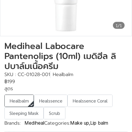
1/1
Mediheal Labocare
Pantenolips (10ml) เมดิฮีล ลิ
ปบาล์มเนื้อครีม
SKU : CC-01028-001
Healbalm
฿199
สูตร
Healbalm
Healssence
Healssence Coral
Sleeping Mask
Scrub
Brands:
Categories:
Mediheal
Make up
,
Lip balm