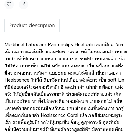
Share
Product description
Mediheal Labocare Pantenolips Healbalm ออกสีอมชมพู
เนื้อเจล ทาแล้วริมฝีปากอมชมพู ดูสุขภาพดี ไม่หมองคล้ำ เหมาะ
กับสาวที่มีปัญหาปากแห้ง ปากแตกง่าย ริมฝีปากหมองคล้ำ เนื้อ
ลิปให้ความชุ่มชื่น แต่ไม่เหนียวเหนอะหนะ กลิ่นเหมือนมากฝรั่ง
มีความหอมหวานนิด ๆ แบบขนม ดมแล้วรู้สึกเด็กขึ้นมาเลยค่า
Healssence ไม่มีสี ลิปทรีตเม้นท์เนื้อบาล์มสีขาว เป็น soft Lip
ที่มีม้อยเจอร์ไรซิ่งผสมวิตามินอี ลดปากดำ เน้นปากที่ลอก แห้ง
กรัง ให้ชุ่มชื้นกลับเป็นธรรมชาติ ช่วยผลัดเซลล์ที่ตายแล้ว เกิด
เป็นเซลล์ใหม่ ทาทิ้งไว้กลางคืน หอมอ่อน ๆ แบบดอกไม้ กลิ่น
แอบคล้ายดอกมะลิเหมือนกันนะ ชอบม๊ากก ถึงขั้นต้องทำปากจู๋
เพื่อดมกลิ่นเลยค่า Healssence Coral เนื้อเจลสีส้มอมชมพูระ
เรื่อ ช่วยฟื้นฟูริมฝีปากให้นุ่มชุ่มชื่น อิ่มฟู ดูสุขภาพดี สูตรสีส้ม
กลิ่นมีความเป็นมากฝรั่งที่เด่นชัดกว่าสูตรสีฟ้า มีความหอมที่อม