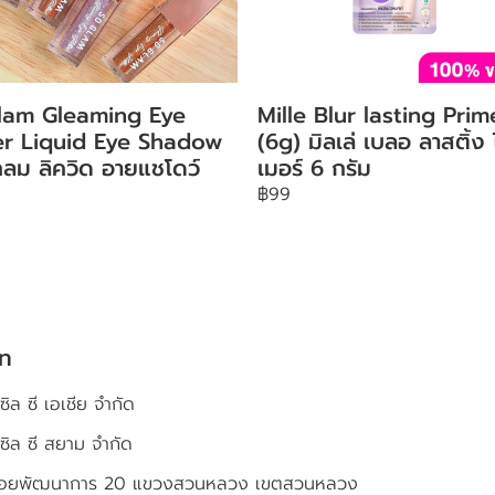
lam Gleaming Eye
Mille Blur lasting Prim
ter Liquid Eye Shadow
(6g) มิลเล่ เบลอ ลาสติ้ง
ลม ลิควิด อายแชโดว์
เมอร์ 6 กรัม
฿99
ัท
ซิล ซี เอเชีย จำกัด
เซิล ซี สยาม จำกัด
4 ซอยพัฒนาการ 20 แขวงสวนหลวง เขตสวนหลวง