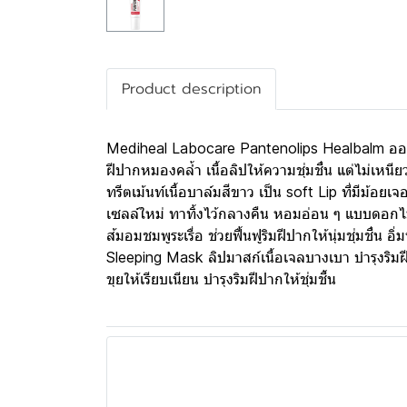
Product description
Mediheal Labocare Pantenolips Healbalm ออกสี
ฝีปากหมองคล้ำ เนื้อลิปให้ความชุ่มชื่น แต่ไม่เหน
ทรีตเม้นท์เนื้อบาล์มสีขาว เป็น soft Lip ที่มีม้อยเ
เซลล์ใหม่ ทาทิ้งไว้กลางคืน หอมอ่อน ๆ แบบดอกไม้
ส้มอมชมพูระเรื่อ ช่วยฟื้นฟูริมฝีปากให้นุ่มชุ่มชื่น 
Sleeping Mask ลิปมาสก์เนื้อเจลบางเบา บำรุงริมฝี
ขุยให้เรียบเนียน บำรุงริมฝีปากให้ชุ่มชื้น