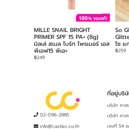
MILLE SNAIL BRIGHT
So G
PRIMER SPF 15 PA+ (8g)
Glit
มิลเล่ สเนล ไบร์ท ไพรเมอร์ เอส
โซ แก
พีเอฟ15 พีเอ+
฿259
฿249
ที่อยู่บริษ
บริษัท คาสเ
02-096-2885
บริษัท คาส
เลขที่ 5
info@castlec.co.th