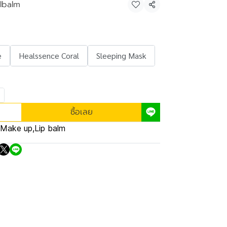
lbalm
แชร์
e
Healssence Coral
Sleeping Mask
ซื้อเลย
Make up
,
Lip balm