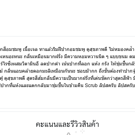
อมชมพู เนื้อเจล ทาแล้วริมฝีปากอมชมพู ดูสุขภาพดี ไม่หมองคล้ำ 
ียวเหนอะหนะ กลิ่นเหมือนมากฝรั่ง มีความหอมหวานนิด ๆ แบบขนม ดมแล้
จอร์ไรซิ่งผสมวิตามินอี ลดปากดำ เน้นปากที่ลอก แห้ง กรัง ให้ชุ่มชื้นก
 กลิ่นแอบคล้ายดอกมะลิเหมือนกันนะ ชอบม๊ากก ถึงขั้นต้องทำปากจู๋เ
อิ่มฟู ดูสุขภาพดี สูตรสีส้มกลิ่นมีความเป็นมากฝรั่งที่เด่นชัดกว่าสูตรสี
ปากที่แห้งและแตกกลับมาชุ่มชื้นในข้ามคืน Scrub ลิปสครับ ลิปสครับเ
คะแนนและรีวิวสินค้า