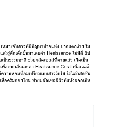
เหมาะกับสาวที่มีปัญหาปากแห้ง ปากแตกง่าย ริม
วรู้สึกเด็กขึ้นมาเลยค่า Healssence ไม่มีสี ลิป
ลับเป็นธรรมชาติ ช่วยผลัดเซลล์ที่ตายแล้ว เกิดเป็น
พื่อดมกลิ่นเลยค่า Healssence Coral เนื้อเจลสี
ฟ้า มีความหอมที่อมเปรี้ยวแบบสาววัยใส ใช้แล้วสดชื่น
นื้อครีมอ่อยโยน ช่วยผลัดเซลลืผิวที่แห้งลอกเป็น