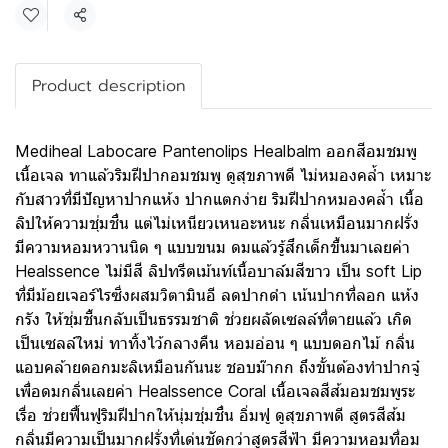
Share
Product description
Mediheal Labocare Pantenolips Healbalm ออกสีอมชมพู
เนื้อเจล ทาแล้วริมฝีปากอมชมพู ดูสุขภาพดี ไม่หมองคล้ำ เหมาะ
กับสาวที่มีปัญหาปากแห้ง ปากแตกง่าย ริมฝีปากหมองคล้ำ เนื้อ
ลิปให้ความชุ่มชื่น แต่ไม่เหนียวเหนอะหนะ กลิ่นเหมือนมากฝรั่ง
มีความหอมหวานนิด ๆ แบบขนม ดมแล้วรู้สึกเด็กขึ้นมาเลยค่า
Healssence ไม่มีสี ลิปทรีตเม้นท์เนื้อบาล์มสีขาว เป็น soft Lip
ที่มีม้อยเจอร์ไรซิ่งผสมวิตามินอี ลดปากดำ เน้นปากที่ลอก แห้ง
กรัง ให้ชุ่มชื้นกลับเป็นธรรมชาติ ช่วยผลัดเซลล์ที่ตายแล้ว เกิด
เป็นเซลล์ใหม่ ทาทิ้งไว้กลางคืน หอมอ่อน ๆ แบบดอกไม้ กลิ่น
แอบคล้ายดอกมะลิเหมือนกันนะ ชอบม๊ากก ถึงขั้นต้องทำปากจู๋
เพื่อดมกลิ่นเลยค่า Healssence Coral เนื้อเจลสีส้มอมชมพูระ
เรื่อ ช่วยฟื้นฟูริมฝีปากให้นุ่มชุ่มชื่น อิ่มฟู ดูสุขภาพดี สูตรสีส้ม
กลิ่นมีความเป็นมากฝรั่งที่เด่นชัดกว่าสูตรสีฟ้า มีความหอมที่อม