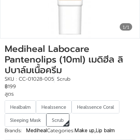
1/1
Mediheal Labocare
Pantenolips (10ml) เมดิฮีล ลิ
ปบาล์มเนื้อครีม
SKU : CC-01028-005
Scrub
฿199
สูตร
Healbalm
Healssence
Healssence Coral
Sleeping Mask
Scrub
Brands:
Categories:
Mediheal
Make up
,
Lip balm