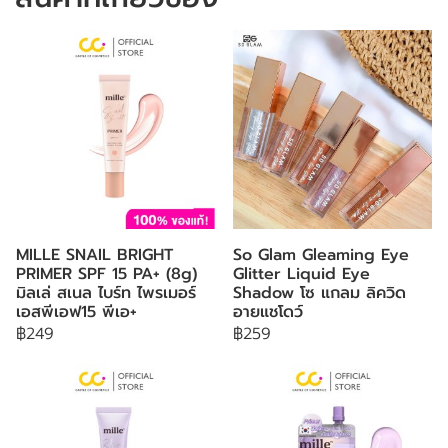
MILLE SNAIL BRIGHT
So Glam Gleaming Eye
PRIMER SPF 15 PA+ (8g)
Glitter Liquid Eye
มิลเล่ สเนล ไบร์ท ไพรเมอร์
Shadow โซ แกลม ลิควิด
เอสพีเอฟ15 พีเอ+
อายแชโดว์
฿249
฿259