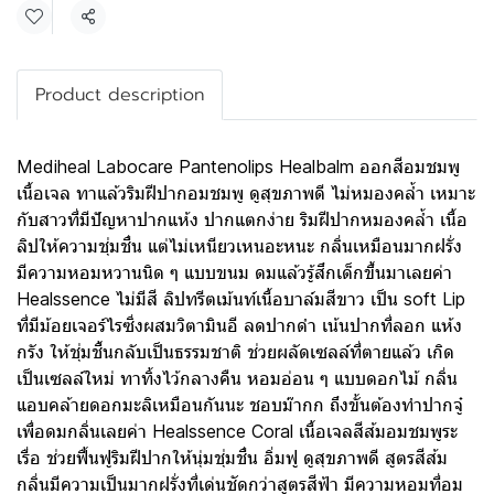
แชร์
Product description
Mediheal Labocare Pantenolips Healbalm ออกสีอมชมพู
เนื้อเจล ทาแล้วริมฝีปากอมชมพู ดูสุขภาพดี ไม่หมองคล้ำ เหมาะ
กับสาวที่มีปัญหาปากแห้ง ปากแตกง่าย ริมฝีปากหมองคล้ำ เนื้อ
ลิปให้ความชุ่มชื่น แต่ไม่เหนียวเหนอะหนะ กลิ่นเหมือนมากฝรั่ง
มีความหอมหวานนิด ๆ แบบขนม ดมแล้วรู้สึกเด็กขึ้นมาเลยค่า
Healssence ไม่มีสี ลิปทรีตเม้นท์เนื้อบาล์มสีขาว เป็น soft Lip
ที่มีม้อยเจอร์ไรซิ่งผสมวิตามินอี ลดปากดำ เน้นปากที่ลอก แห้ง
กรัง ให้ชุ่มชื้นกลับเป็นธรรมชาติ ช่วยผลัดเซลล์ที่ตายแล้ว เกิด
เป็นเซลล์ใหม่ ทาทิ้งไว้กลางคืน หอมอ่อน ๆ แบบดอกไม้ กลิ่น
แอบคล้ายดอกมะลิเหมือนกันนะ ชอบม๊ากก ถึงขั้นต้องทำปากจู๋
เพื่อดมกลิ่นเลยค่า Healssence Coral เนื้อเจลสีส้มอมชมพูระ
เรื่อ ช่วยฟื้นฟูริมฝีปากให้นุ่มชุ่มชื่น อิ่มฟู ดูสุขภาพดี สูตรสีส้ม
กลิ่นมีความเป็นมากฝรั่งที่เด่นชัดกว่าสูตรสีฟ้า มีความหอมที่อม