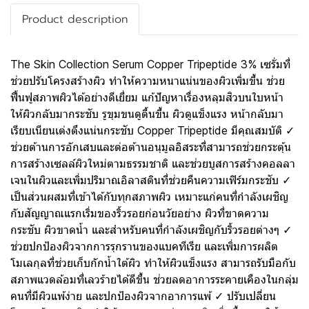
Product description
The Skin Collection Serum Copper Tripeptide 3% เซรั่มที่
ช่วยปรับโครงสร้างผิว ทำให้ความหนาแน่นของผิวเพิ่มขึ้น ช่วย
ฟื้นฟูสภาพผิวได้อย่างดีเยี่ยม แก้ปัญหาเรื่องหลุมสิวบนใบหน้า
ให้ผิวกลับมากระชับ รูขุมขนดูตื้นขึ้น ผิวดูแข็งแรง หน้ากลับมา
เรียบเนียนเต่งตึงแน่นกระชับ Copper Tripeptide มีคุณสมบัติ ✓
ช่วยต้านการอักเสบและต่อต้านอนุมูลอิสระที่สามารถช่วยกระตุ้น
การสร้างเซลล์ผิวใหม่ตามธรรมชาติ และช่วยบูสการสร้างคอลลา
เจนในผิวและเพิ่มปริมาณอิลาสตินที่ช่วยคืนความเฟิร์มกระชับ ✓
เป็นส่วนผสมที่เข้าได้กับทุกสภาพผิว เหมาะแก่คนที่กำลังเผชิญ
กับสัญญาณแรกเริ่มของริ้วรอยก่อนวัยอย่าง ผิวที่ขาดความ
กระชับ ผิวขาดน้ำ และสำหรับคนที่กำลังเผชิญกับริ้วรอยต่างๆ ✓
ช่วยปกป้องผิวจากการรุกรานของแบคทีเรีย และเพิ่มการผลิต
โมเลกุลที่ช่วยเก็บกักน้ำใต้ผิว ทำให้ผิวแข็งแรง สามารถรับมือกับ
สภาพแวดล้อมที่เลวร้ายได้ดีขึ้น ช่วยลดอาการระคายเคืองในกลุ่ม
คนที่มีผิวแพ้ง่าย และปกป้องผิวจากอาการแพ้ ✓ ปรับเปลี่ยน