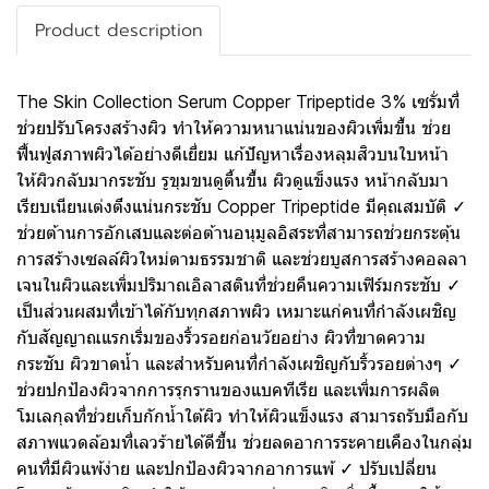
Product description
The Skin Collection Serum Copper Tripeptide 3% เซรั่มที่
ช่วยปรับโครงสร้างผิว ทำให้ความหนาแน่นของผิวเพิ่มขึ้น ช่วย
ฟื้นฟูสภาพผิวได้อย่างดีเยี่ยม แก้ปัญหาเรื่องหลุมสิวบนใบหน้า
ให้ผิวกลับมากระชับ รูขุมขนดูตื้นขึ้น ผิวดูแข็งแรง หน้ากลับมา
เรียบเนียนเต่งตึงแน่นกระชับ Copper Tripeptide มีคุณสมบัติ ✓
ช่วยต้านการอักเสบและต่อต้านอนุมูลอิสระที่สามารถช่วยกระตุ้น
การสร้างเซลล์ผิวใหม่ตามธรรมชาติ และช่วยบูสการสร้างคอลลา
เจนในผิวและเพิ่มปริมาณอิลาสตินที่ช่วยคืนความเฟิร์มกระชับ ✓
เป็นส่วนผสมที่เข้าได้กับทุกสภาพผิว เหมาะแก่คนที่กำลังเผชิญ
กับสัญญาณแรกเริ่มของริ้วรอยก่อนวัยอย่าง ผิวที่ขาดความ
กระชับ ผิวขาดน้ำ และสำหรับคนที่กำลังเผชิญกับริ้วรอยต่างๆ ✓
ช่วยปกป้องผิวจากการรุกรานของแบคทีเรีย และเพิ่มการผลิต
โมเลกุลที่ช่วยเก็บกักน้ำใต้ผิว ทำให้ผิวแข็งแรง สามารถรับมือกับ
สภาพแวดล้อมที่เลวร้ายได้ดีขึ้น ช่วยลดอาการระคายเคืองในกลุ่ม
คนที่มีผิวแพ้ง่าย และปกป้องผิวจากอาการแพ้ ✓ ปรับเปลี่ยน