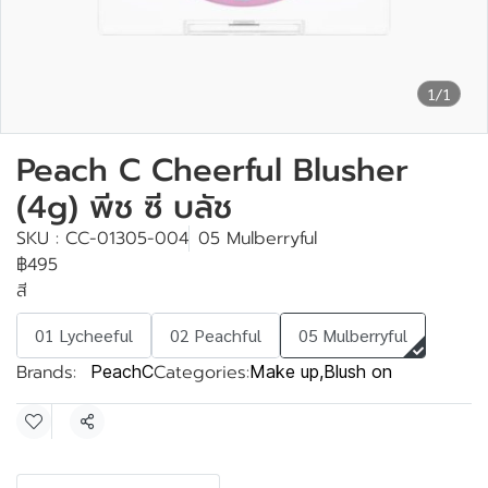
1/1
Peach C Cheerful Blusher
(4g) พีช ซี บลัช
SKU : CC-01305-004
05 Mulberryful
฿495
สี
01 Lycheeful
02 Peachful
05 Mulberryful
Brands:
Categories:
PeachC
Make up
,
Blush on
Share