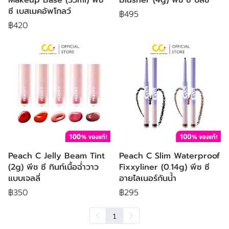
ซี เบสเมคอัพโกลว์
฿495
฿420
Peach C Jelly Beam Tint
Peach C Slim Waterproof
(2g) พีช ซี ทินท์เนื้อฉ่ำวาว
Fixxyliner (0.14g) พีช ซี
แบบเจลลี่
อายไลเนอร์กันน้ำ
฿350
฿295
1