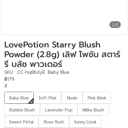
1/1
LovePotion Starry Blush
Powder (2.8g) เลิฟ โพชัน สตาร์
รี บลัช พาวเดอร์
SKU : CC-hqBbXjiE
Baby Blue
฿179
สี
Baby Blue
Soft Pink
Nude
Pink Blink
Bubble Blush
Lavender Pop
Milky Blush
Sweet Petal
Rose Rush
Sunny Coral