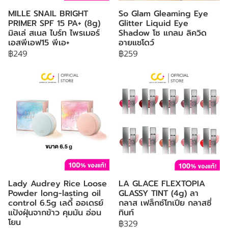
MILLE SNAIL BRIGHT
So Glam Gleaming Eye
PRIMER SPF 15 PA+ (8g)
Glitter Liquid Eye
มิลเล่ สเนล ไบร์ท ไพรเมอร์
Shadow โซ แกลม ลิควิด
เอสพีเอฟ15 พีเอ+
อายแชโดว์
฿249
฿259
Lady Audrey Rice Loose
LA GLACE FLEXTOPIA
Powder long-lasting oil
GLASSY TINT (4g) ลา
control 6.5g เลดี้ ออเดรย์
กลาส เฟล็กซ์โทเปีย กลาสซี่
แป้งฝุ่นจากข้าว คุมมัน อ่อน
ทินท์
โยน
฿329