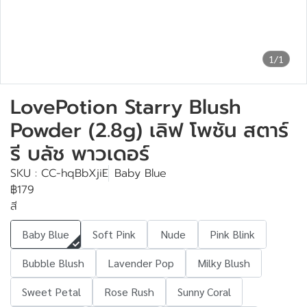
1/1
LovePotion Starry Blush
Powder (2.8g) เลิฟ โพชัน สตาร์
รี บลัช พาวเดอร์
SKU : CC-hqBbXjiE
Baby Blue
฿179
สี
Baby Blue
Soft Pink
Nude
Pink Blink
Bubble Blush
Lavender Pop
Milky Blush
Sweet Petal
Rose Rush
Sunny Coral