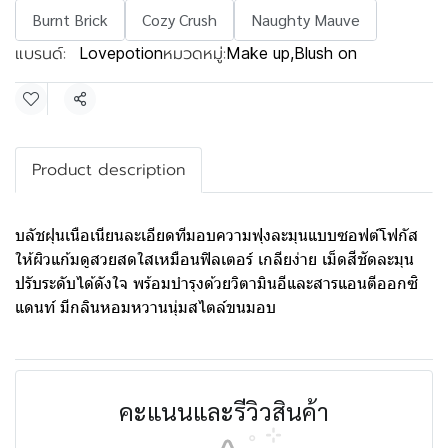
Burnt Brick
Cozy Crush
Naughty Mauve
แบรนด์:
หมวดหมู่:
Lovepotion
Make up
,
Blush on
แชร์
Product description
บลัชฝุนเนือเนียนละเอียดทีมอบความฟุงละมุนแบบซอฟต์โฟกัส
ให้ผิวแก้มดูสวยสดใสเหมือนฟิลเตอร์ เกลียง่าย เม็ดสีชัดละมุน
ปรับระดับได้ดังใจ พร้อมบํารุงด้วยวิตามินอีและสารแอนตีออกซิ
แดนท์ มีกลินหอมหวานนุ่มสไตล์ขนมอบ
คะแนนและรีวิวสินค้า