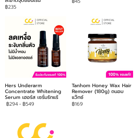
สะอาดจุดซ้อนเร้น
฿45
฿235
Hers Underarm
Tanhom Honey Wax Hair
Concentrate Whitening
Remover (180g) ถนอม
Serum เฮอร์ส เซรั่มรักแร้
แว๊กซ์
฿294
-
฿549
฿169