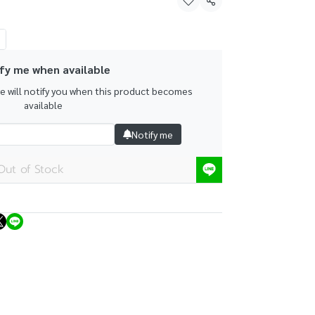
Share
fy me when available
we will notify you when this product becomes
available
Notify me
Out of Stock