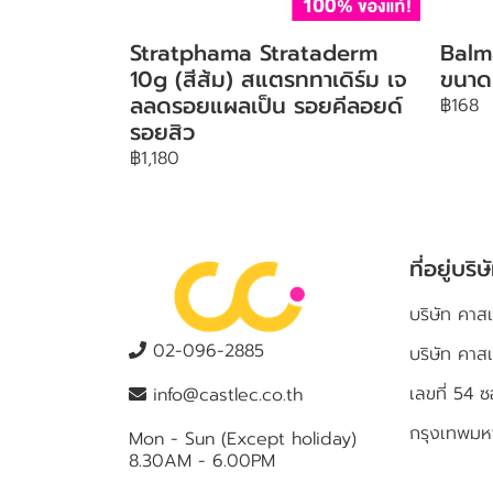
Stratphama Strataderm
Balm
10g (สีส้ม) สแตรททาเดิร์ม เจ
ขนาด
ลลดรอยแผลเป็น รอยคีลอยด์
฿168
รอยสิว
฿1,180
ที่อยู่บริษ
บริษัท คาสเ
02-096-2885
บริษัท คาส
เลขที่ 5
info@castlec.co.th
กรุงเทพม
Mon - Sun (Except holiday)
8.30AM - 6.00PM