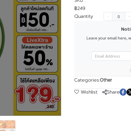
SKU :
฿249
Quantity
Noti
k
Leave your email here, 
Categories:
Other
Wishlist
Share