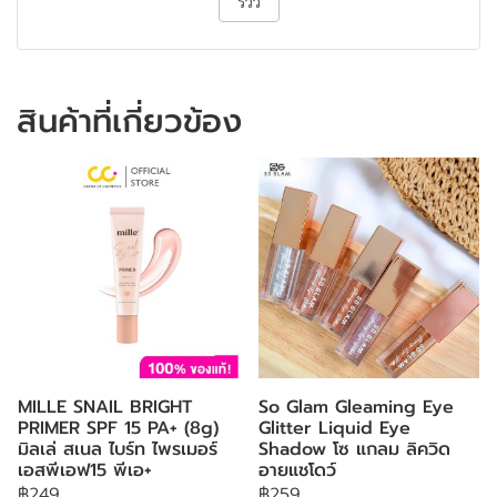
รีวิว
สินค้าที่เกี่ยวข้อง
MILLE SNAIL BRIGHT
So Glam Gleaming Eye
PRIMER SPF 15 PA+ (8g)
Glitter Liquid Eye
มิลเล่ สเนล ไบร์ท ไพรเมอร์
Shadow โซ แกลม ลิควิด
เอสพีเอฟ15 พีเอ+
อายแชโดว์
฿249
฿259