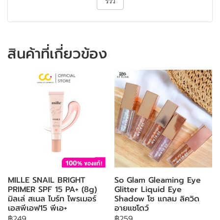
รีวิว
สินค้าที่เกี่ยวข้อง
MILLE SNAIL BRIGHT
So Glam Gleaming Eye
PRIMER SPF 15 PA+ (8g)
Glitter Liquid Eye
มิลเล่ สเนล ไบร์ท ไพรเมอร์
Shadow โซ แกลม ลิควิด
เอสพีเอฟ15 พีเอ+
อายแชโดว์
฿249
฿259