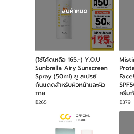
สินค้าหมด
(ใช้โค้ดเหลือ 165.-) Y.O.U
Mist
Sunbrella Airy Sunscreen
Prot
Spray (50ml) ยู สเปรย์
Face
กันแดดสำหรับผิวหน้าและผิว
SPF50
กาย
ครีม
฿265
฿379