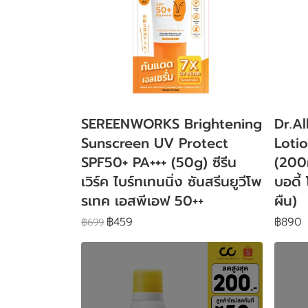
SEREENWORKS Brightening
Dr.A
Sunscreen UV Protect
Loti
SPF50+ PA+++ (50g) ซีรีน
(200m
เวิร์ค ไบร์ทเทนนิ่ง ซันสรีนยูวีโพ
บอดี้
รเทค เอสพีเอฟ 50++
ผืน)
฿459
฿890
฿699