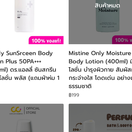
สินค้าหมด
lly SunSrceen Body
Mistine Only Moisture
on Plus 50PA+++
Body Lotion (400ml) ม
l) ดร.แอลลี่ ซันสกรีน
โลชั่น บำรุงผิวกาย สัมผัส
 โลชั่น พลัส (แถมผ้าห่ม 1
กระจ่างใส โดดเด่น อย่างเ
ธรรมชาติ
฿199