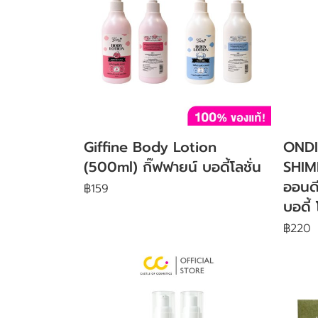
Giffine Body Lotion
OND
(500ml) กิ๊ฟฟายน์ บอดี้โลชั่น
SHIM
ออนดี
฿159
บอดี้ 
฿220