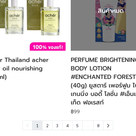
สินค้าหมด
r Thailand acher
PERFUME BRIGHTENIN
 oil nourishing
BODY LOTION
ml)
#ENCHANTED FOREST
(40g) ยูสตาร์ เพอร์ฟูม ไ
เทนนิ่ง บอดี้ โลชั่น #เอ็
เท็ด ฟอเรสท์
฿99
…
1
2
3
4
5
8