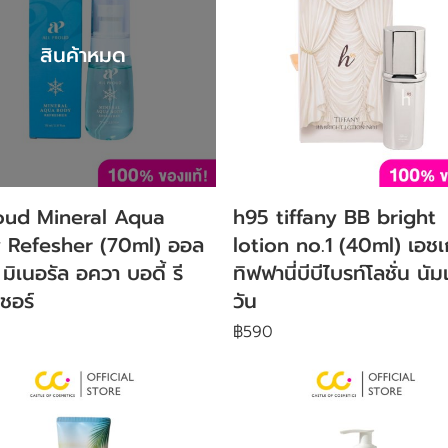
สินค้าหมด
oud Mineral Aqua
h95 tiffany BB bright
 Refesher (70ml) ออล
lotion no.1 (40ml) เอชเก
มิเนอรัล อควา บอดี้ รี
ทิฟฟานี่บีบีไบรท์โลชั่น นัม
ชอร์
วัน
฿590