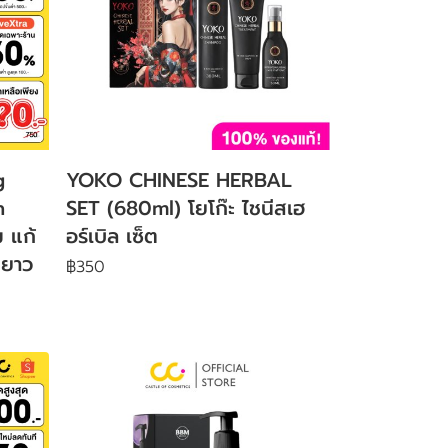
g
YOKO CHINESE HERBAL
n
SET (680ml) โยโก๊ะ ไชนีสเฮ
 แก้
อร์เบิล เซ็ต
มยาว
฿350