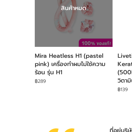
สินค้าหมด
Mira Heatless H1 (pastel
Live
pink) เครื่องทำผมไม่ใช้ความ
Kera
ร้อน รุ่น H1
(500M
วิตาม
฿289
฿139
ที่อยู่บริษ