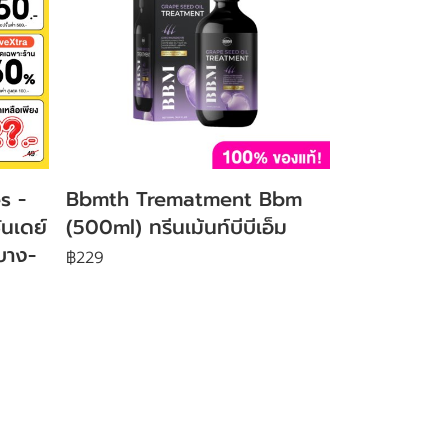
s -
Bbmth Trematment Bbm
ันเดย์
(500ml) ทรีนเม้นท์บีบีเอ็ม
บาง-
฿229