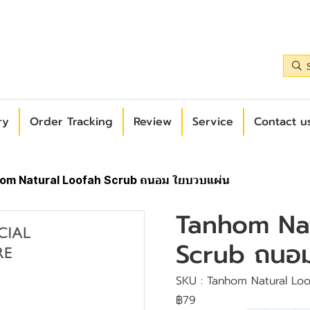
ry
Order Tracking
Review
Service
Contact us
om Natural Loofah Scrub ถนอม ใยบวบแผ่น
Tanhom Nat
Scrub ถนอม
SKU : Tanhom Natural Lo
฿79