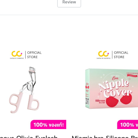
Review
eous Olivia Eyelash
Miamia.bra Silicone Br