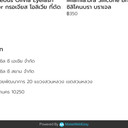
r กรอเจียส โอลิเวีย ที่ดัด
ซิลิโคนบรา บราเจล
฿350
ัท
ซิล ซี เอเชีย จำกัด
เซิล ซี สยาม จำกัด
4 ซอยพัฒนาการ 20 แขวงสวนหลวง เขตสวนหลวง
หานคร 10250
Powered By
MakeWebEasy