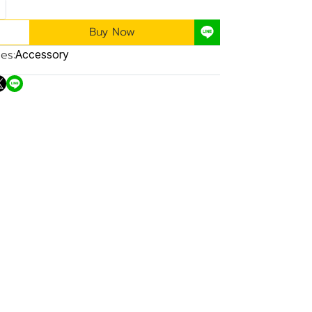
Buy Now
es:
Accessory