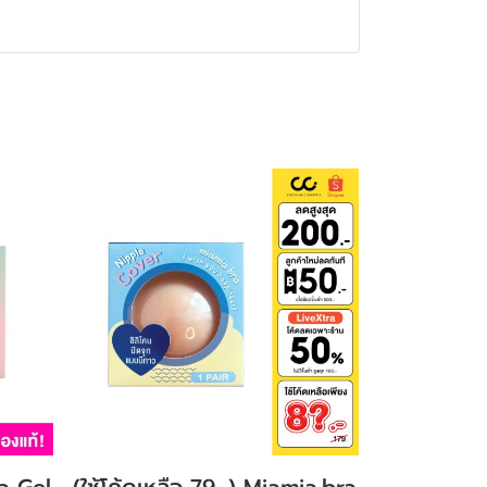
a Gel
(ใช้โค้ดเหลือ 79.-) Miamia.bra