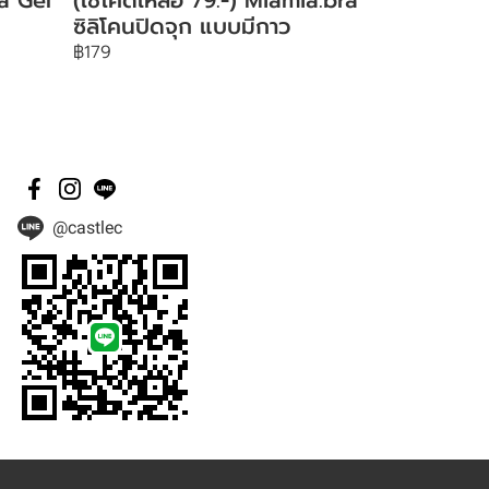
ซิลิโคนปิดจุก แบบมีกาว
฿179
@castlec