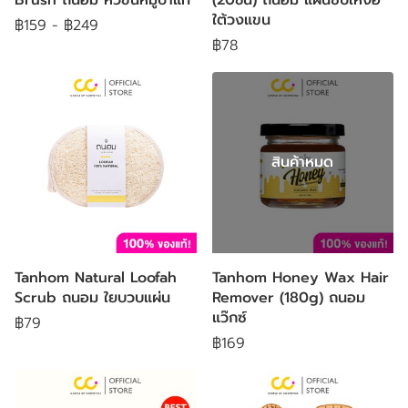
ใต้วงแขน
฿159
-
฿249
฿78
สินค้าหมด
Tanhom Natural Loofah
Tanhom Honey Wax Hair
Scrub ถนอม ใยบวบแผ่น
Remover (180g) ถนอม
แว๊กซ์
฿79
฿169