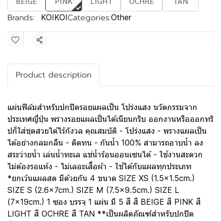
BEIGE
PINK
LIGHT
OCHRE
TAN
Brands:
Categories:
KOIKOI
Other
Share
Product description
แผ่นฟิล์มสำหรับปกปิดรอยแผลเป็น โปร่งแสง นวัตกรรมจาก
ประเทศญี่ปุ่น พรางรอยแผลเป็นได้เนียนกริบ ออกงานหรือออกทริ
ปก็ใส่ชุดสวยได้ไร้กังวล คุณสมบัติ - โปร่งแสง - พรางแผลเป็น
ได้อย่างกลมกลืน - ติดทน - กันน้ำ 100% สามารถอาบน้ำ ลง
สระว่ายน้ำ เล่นน้ำทะเล แช่น้ำร้อนออนเซนได้ - ใช้งานสะดวก
ไม่ต้องรอแห้ง - ไม่เลอะเสื้อผ้า - ใช้ได้กับแผลทุกประเภท
*ยกเว้นแผลสด มีด้วยกัน 4 ขนาด SIZE XS (1.5x1.5cm.)
SIZE S (2.6x7cm.) SIZE M (7.5x9.5cm.) SIZE L
(7x19cm.) 1 ซอง บรรจุ 1 แผ่น มี 5 สี สี BEIGE สี PINK สี
LIGHT สี OCHRE สี TAN **เป็นผลิตภัณฑ์สำหรับปกปิด