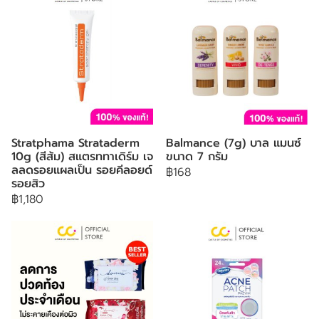
Stratphama Strataderm
Balmance (7g) บาล แมนซ์
10g (สีส้ม) สแตรททาเดิร์ม เจ
ขนาด 7 กรัม
ลลดรอยแผลเป็น รอยคีลอยด์
฿168
รอยสิว
฿1,180