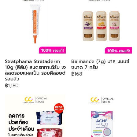
Stratphama Strataderm
Balmance (7g) บาล แมนซ์
10g (สีส้ม) สแตรททาเดิร์ม เจ
ขนาด 7 กรัม
ลลดรอยแผลเป็น รอยคีลอยด์
฿168
รอยสิว
฿1,180