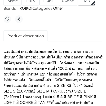
BEIGE
PINK
LIGHT
OCHRE
TAN
Brands:
Categories:
KOIKOI
Other
Share
Product description
แผ่นฟิล์มสำหรับปกปิดรอยแผลเป็น โปร่งแสง นวัตกรรมจาก
ประเทศญี่ปุ่น พรางรอยแผลเป็นได้เนียนกริบ ออกงานหรือออกทริ
ปก็ใส่ชุดสวยได้ไร้กังวล คุณสมบัติ - โปร่งแสง - พรางแผลเป็น
ได้อย่างกลมกลืน - ติดทน - กันน้ำ 100% สามารถอาบน้ำ ลง
สระว่ายน้ำ เล่นน้ำทะเล แช่น้ำร้อนออนเซนได้ - ใช้งานสะดวก
ไม่ต้องรอแห้ง - ไม่เลอะเสื้อผ้า - ใช้ได้กับแผลทุกประเภท
*ยกเว้นแผลสด มีด้วยกัน 4 ขนาด SIZE XS (1.5x1.5cm.)
SIZE S (2.6x7cm.) SIZE M (7.5x9.5cm.) SIZE L
(7x19cm.) 1 ซอง บรรจุ 1 แผ่น มี 5 สี สี BEIGE สี PINK สี
LIGHT สี OCHRE สี TAN **เป็นผลิตภัณฑ์สำหรับปกปิด