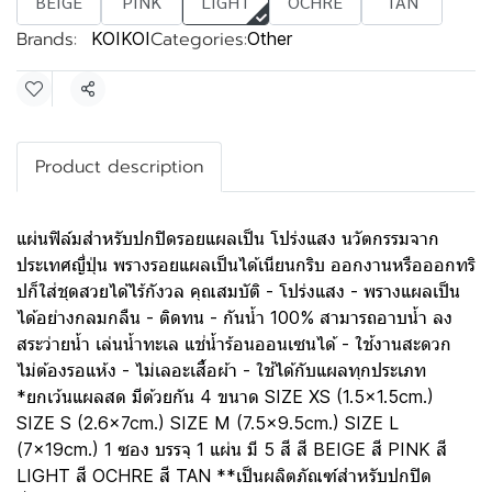
BEIGE
PINK
LIGHT
OCHRE
TAN
Brands:
Categories:
KOIKOI
Other
Share
Product description
แผ่นฟิล์มสำหรับปกปิดรอยแผลเป็น โปร่งแสง นวัตกรรมจาก
ประเทศญี่ปุ่น พรางรอยแผลเป็นได้เนียนกริบ ออกงานหรือออกทริ
ปก็ใส่ชุดสวยได้ไร้กังวล คุณสมบัติ - โปร่งแสง - พรางแผลเป็น
ได้อย่างกลมกลืน - ติดทน - กันน้ำ 100% สามารถอาบน้ำ ลง
สระว่ายน้ำ เล่นน้ำทะเล แช่น้ำร้อนออนเซนได้ - ใช้งานสะดวก
ไม่ต้องรอแห้ง - ไม่เลอะเสื้อผ้า - ใช้ได้กับแผลทุกประเภท
*ยกเว้นแผลสด มีด้วยกัน 4 ขนาด SIZE XS (1.5x1.5cm.)
SIZE S (2.6x7cm.) SIZE M (7.5x9.5cm.) SIZE L
(7x19cm.) 1 ซอง บรรจุ 1 แผ่น มี 5 สี สี BEIGE สี PINK สี
LIGHT สี OCHRE สี TAN **เป็นผลิตภัณฑ์สำหรับปกปิด