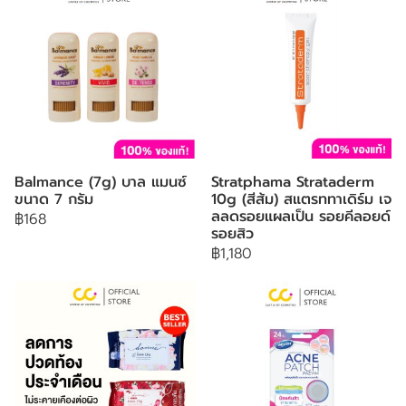
Balmance (7g) บาล แมนซ์
Stratphama Strataderm
ขนาด 7 กรัม
10g (สีส้ม) สแตรททาเดิร์ม เจ
ลลดรอยแผลเป็น รอยคีลอยด์
฿168
รอยสิว
฿1,180