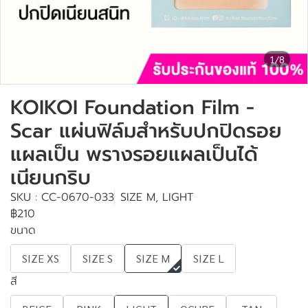
1/8
KOIKOI Foundation Film -
Scar แผ่นฟิล์มสำหรับปกปิดรอย
แผลเป็น พรางรอยแผลเป็นได้
เนียนกริบ
SKU : CC-0670-033
SIZE M, LIGHT
฿210
ขนาด
SIZE XS
SIZE S
SIZE M
SIZE L
สี